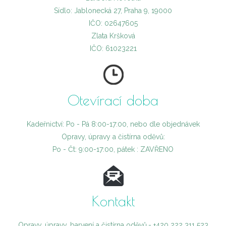
Sídlo: Jablonecká 27, Praha 9, 19000
IČO: 02647605
Zlata Kršková
IČO: 61023221
Otevírací doba
Kadeřnictví: Po - Pá 8:00-17:00, nebo dle objednávek
Opravy, úpravy a čistírna oděvů:
Po - Čt: 9:00-17:00, pátek : ZAVŘENO
Kontakt
Opravy, úpravy, barvení a čistírna oděvů,- +420 222 311 523